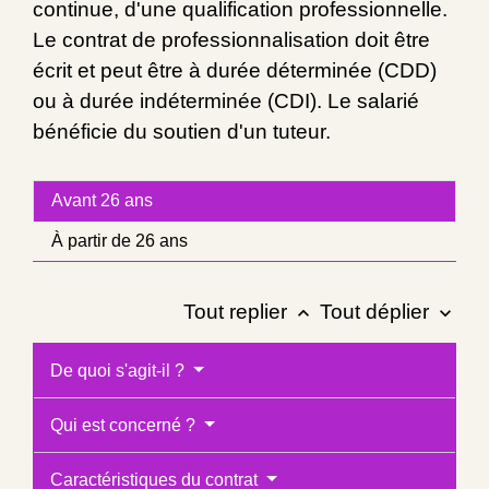
continue, d'une qualification professionnelle.
Le contrat de professionnalisation doit être
écrit et peut être à durée déterminée (CDD)
ou à durée indéterminée (CDI). Le salarié
bénéficie du soutien d'un tuteur.
Avant 26 ans
À partir de 26 ans
Tout replier
Tout déplier
keyboard_arrow_up
keyboard_arrow_down
De quoi s'agit-il ?
Qui est concerné ?
Caractéristiques du contrat