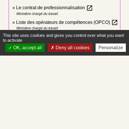
open_in_new
Le contrat de professionnalisation
Ministère chargé du travail
open_in_new
Liste des opérateurs de compétences (OPCO)
Ministère chargé du travail
This site uses cookies and gives you control over what you want
open_in_new
Rechercher une formation en alternance
to activate
Ministère chargé du travail
OK, accept all
Deny all cookies
Personalize
open_in_new
Carte d'étudiant des métiers
Ministère chargé de la formation professionnelle
Signaler une erreur sur cette page
Contacts
Commune de Saint-Albain
Place de la Mairie