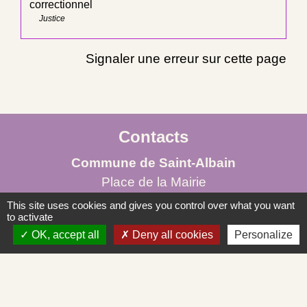
correctionnel
Justice
Signaler une erreur sur cette page
Contacts
Commune de Saint-Albain
Place de la Mairie
71260 Saint-Albain - FRANCE
This site uses cookies and gives you control over what you want
to activate
+33 3 85 27 90 80
OK, accept all
Deny all cookies
Personalize
Courriel
mairie.st-albain@orange.fr