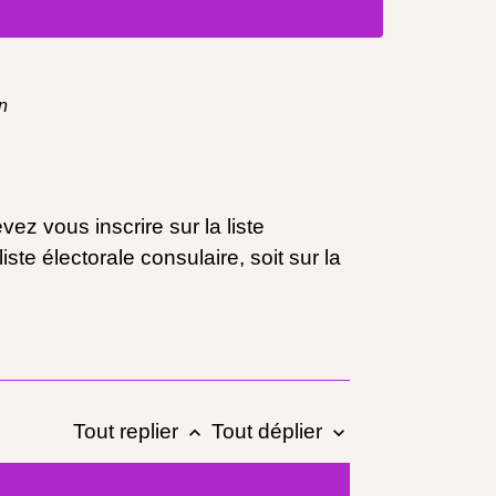
on
vez vous inscrire sur la liste
ste électorale consulaire, soit sur la
Tout replier
Tout déplier
keyboard_arrow_up
keyboard_arrow_down