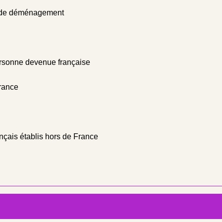
cas de déménagement
 personne devenue française
France
ançais établis hors de France