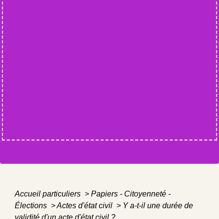
Accueil particuliers
>
Papiers - Citoyenneté -
Élections
>
Actes d'état civil
>
Y a-t-il une durée de
validité d'un acte d'état civil ?