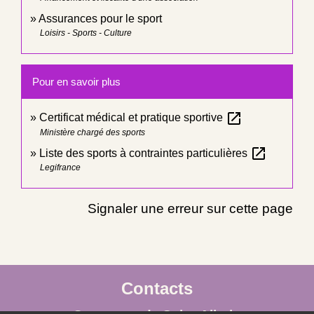
Assurances pour le sport
Loisirs - Sports - Culture
Pour en savoir plus
open_in_new
Certificat médical et pratique sportive
Ministère chargé des sports
open_in_new
Liste des sports à contraintes particulières
Legifrance
Signaler une erreur sur cette page
Contacts