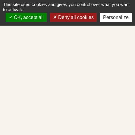
Commune de Saint-Albain
This site uses cookies and gives you control over what you want
Place de la Mairie
to activate
71260 Saint-Albain - FRANCE
OK, accept all
Deny all cookies
Personalize
+33 3 85 27 90 80
Courriel
mairie.st-albain@orange.fr
Liens
Mâconnais-Tournugeois
Demande d'urbanisme en ligne
Service d'aide départemental aux associations
Démarches administratives en ligne
Cadastre en ligne