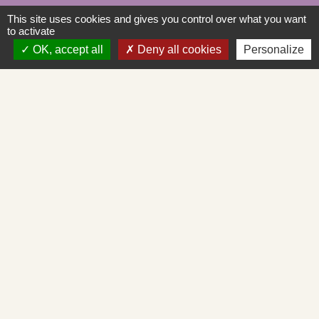
Commune de Saint-Albain
This site uses cookies and gives you control over what you want
Place de la Mairie
to activate
OK, accept all
Deny all cookies
Personalize
71260 Saint-Albain - FRANCE
+33 3 85 27 90 80
Courriel
mairie.st-albain@orange.fr
Liens
Mâconnais-Tournugeois
Demande d'urbanisme en ligne
Service d'aide départemental aux associations
Démarches administratives en ligne
Cadastre en ligne