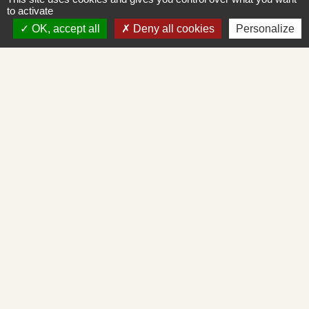
Place de la Mairie
to activate
71260 Saint-Albain - FRANCE
OK, accept all
Deny all cookies
Personalize
+33 3 85 27 90 80
Courriel
mairie.st-albain@orange.fr
Liens
Mâconnais-Tournugeois
Demande d'urbanisme en ligne
Service d'aide départemental aux associations
Démarches administratives en ligne
Cadastre en ligne
Mentions légales
-
Politique de confidentialité
-