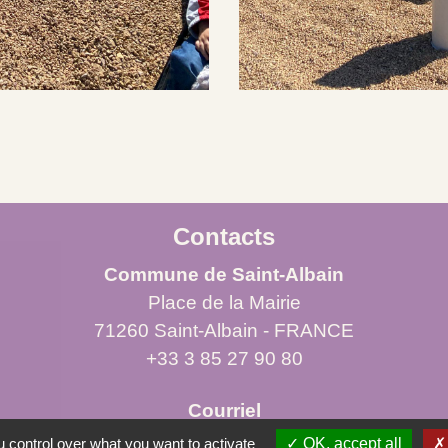
Contacts
Commune de Saint-Albain
Place de la Mairie
71260 Saint-Albain - FRANCE
+33 3 85 27 90 80
Courriel
mairie.st-albain@orange.fr
 control over what you want to activate
OK, accept all