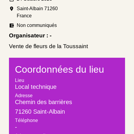
room
Saint-Albain 71260
France
account_balance_wallet
Non communiqués
Organisateur : -
Vente de fleurs de la Toussaint
Coordonnées du lieu
Lieu
Local technique
Adresse
Chemin des barrières
71260 Saint-Albain
Téléphone
-