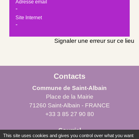
Adresse email
-
Site Internet
-
Signaler une erreur sur ce lieu
Contacts
Commune de Saint-Albain
Place de la Mairie
71260 Saint-Albain - FRANCE
+33 3 85 27 90 80
Courriel
This site uses cookies and gives you control over what you want
mairie.st-albain@orange.fr