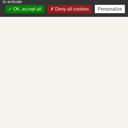
to activate
OK, accept all
Deny all cookies
Personalize
Liens
Mâconnais-Tournugeois
Demande d'urbanisme en ligne
Service d'aide départemental aux associations
Démarches administratives en ligne
Cadastre en ligne
Mentions légales
-
Politique de confidentialité
-
Accessibilité
-
Plan du site
-
Gestion des cookies